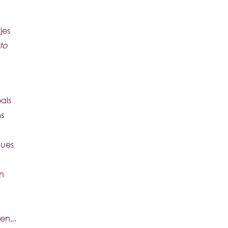
jes
to
als
s
gues
en
en,..