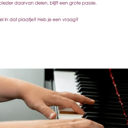
zier daarvan delen, blijft een grote passie.
wel in dat plaatje? Heb je een vraag?