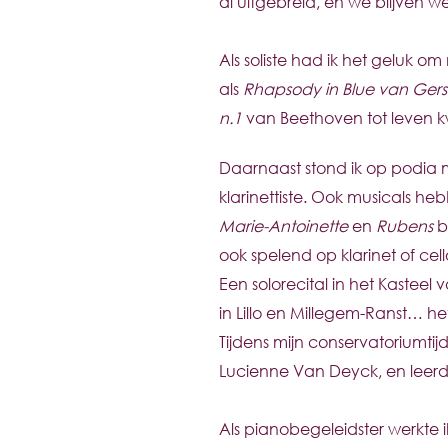
al uitgebreid, en we blijven w
Als soliste had ik het geluk o
als
Rhapsody in Blue van Ger
n.1
van Beethoven tot leven 
Daarnaast stond ik op podia m
klarinettiste. Ook musicals he
Marie-Antoinette
en
Rubens
bi
ook spelend op klarinet of cell
Een solorecital in het Kastee
in Lillo en Millegem-Ranst… het
Tijdens mijn conservatoriumtij
Lucienne Van Deyck, en leerd
Als pianobegeleidster werkte 