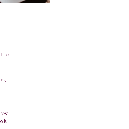
lfde
no,
n we
 is