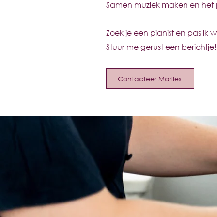
Samen muziek maken en het ple
Zoek je een pianist en pas ik 
Stuur me gerust een berichtje!
Contacteer Marlies