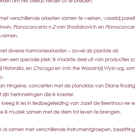
erken om het steeds verder uit te breiden.
m met verschillende orkesten samen te werken, waarbij parelt
shwin
,
Pianoconcerto n.2
van Shostakovich en
Pianoconcer
kwamen.
et diverse harmonieorkesten – zowel als pianiste als
bben een speciale plek: ik maakte deel uit van producties zo
j Historalia, en
Chicago
en
Into the Woods
bij Wysiwyg, som
o.
l van Hingene, concerten met de pianoklas van Eliane Rodri
 zijn herinneringen die ik koester.
d kreeg ik les in liedbegeleiding van Jozef de Beenhouwer 
e ik muziek samen met de stem tot leven te brengen.
ik al samen met verschillende instrumentgroepen, bezetting