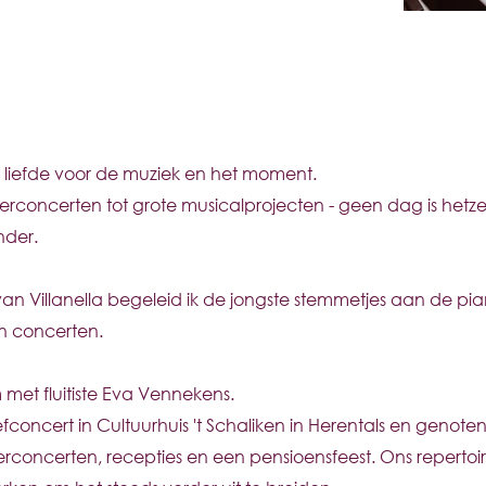
met liefde voor de muziek en het moment.
erconcerten tot grote musicalprojecten - geen dag is hetze
nder.
r van Villanella begeleid ik de jongste stemmetjes aan de pia
hun concerten.
 met fluitiste Eva Vennekens.
fconcert in
Cultuurhuis 't Schaliken in Herentals en genote
rconcerten, recepties en een pensioensfeest. Ons repertoire